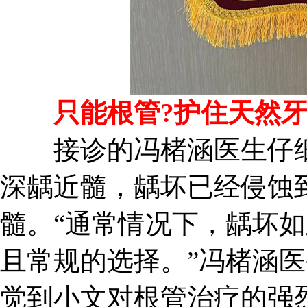
只能根管?护住天然牙
接诊的冯楮涵医生仔细
深龋近髓，龋坏已经侵蚀
髓。“通常情况下，龋坏
且常规的选择。”冯楮涵医
觉到小文对根管治疗的强