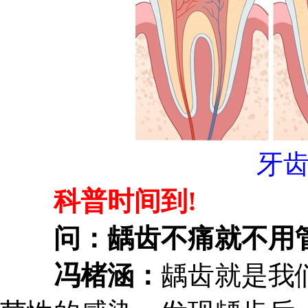
牙
科普时间到!
问：龋齿不痛就不用管?
冯楮涵：
龋齿就是我