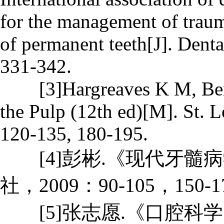
for the management of trauma
of permanent teeth[J]. Dent
331-342.
[3]Hargreaves K M, Berm
the Pulp (12th ed)[M]. St. L
120-135, 180-195.
[4]彭彬.《现代牙髓病
社，2009：90-105，150-1
[5]张志愿.《口腔科学》