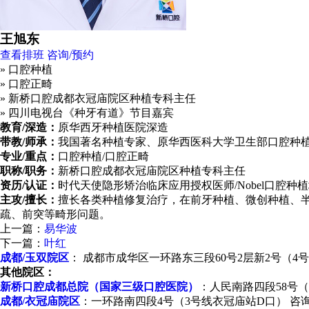
王旭东
查看排班
咨询/预约
» 口腔种植
» 口腔正畸
» 新桥口腔成都衣冠庙院区种植专科主任
» 四川电视台《种牙有道》节目嘉宾
教育/深造：
原华西牙种植医院深造
带教/师承：
我国著名种植专家、原华西医科大学卫生部口腔种
专业/重点：
口腔种植/口腔正畸
职称/职务：
新桥口腔成都衣冠庙院区种植专科主任
资历/认证：
时代天使隐形矫治临床应用授权医师/Nobel口腔种植培
主攻/擅长：
擅长各类种植修复治疗，在前牙种植、微创种植、
疏、前突等畸形问题。
上一篇：
易华波
下一篇：
叶红
成都/玉双院区
： 成都市成华区一环路东三段60号2层新2号（4号线/6
其他院区：
新桥口腔成都总院（国家三级口腔医院）
：人民南路四段58号（人
成都/衣冠庙院区
：一环路南四段4号（3号线衣冠庙站D口） 咨询/预约