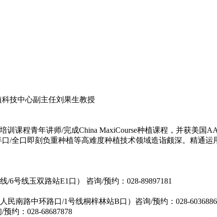
植科技中心副主任刘果生教授
训课程青年讲师/完成China MaxiCourse种植课程，并获
半口/全口即刻负重种植等高难度种植技术领域造诣颇深。精通运
号线玉双路站E1口） 咨询/预约：028-89897181
民南路中环路口/1号线桐梓林站B口）咨询/预约：028-6036886
：028-68687878