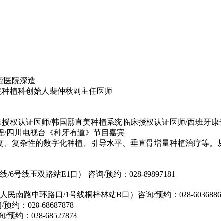
腔医院深造
院种植科创始人裴仲秋副主任医师
床授权认证医师/韩国熙直美种植系统临床授权认证医师/西班牙康普顿斯大
程/四川电视台《种牙有道》节目嘉宾
复、复杂性的数字化种植、引导水平、垂直骨增量种植治疗等。
号线玉双路站E1口） 咨询/预约：028-89897181
民南路中环路口/1号线桐梓林站B口）咨询/预约：028-6036886
：028-68687878
：028-68527878