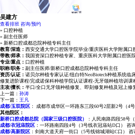
吴建方
查看排班
咨询/预约
» 口腔种植
» 副主任医师
» 新桥口腔成都总院种植专科主任
教育/深造：
西安交通大学口腔医学院毕业/重庆医科大学附属口
带教/师承：
我国资深口腔种植专家、重庆医科大学附属口腔医
专业/重点：
口腔种植
职称/职务：
副主任医师/新桥口腔成都总院种植专科主任
资历/认证：
诺贝尔种植专家认证/纽白特NeoBiotech种植系统临
修复进阶课程/完成诺保科种植学院认证课程-无牙颌种植培训课
主攻/擅长：
半口/全口无牙颌种植修复、即刻修复种植及冠上修
上一篇：
孙涛
下一篇：
王凡
成都/玉双院区
： 成都市成华区一环路东三段60号2层新2号（4号线/6
其他院区：
新桥口腔成都总院（国家三级口腔医院）
：人民南路四段58号（人
成都/衣冠庙院区
：一环路南四段4号（3号线衣冠庙站D口） 咨询/预约
成都/高新院区
：剑南大道天府一街口（5号线锦城湖站C口） 咨询/预约