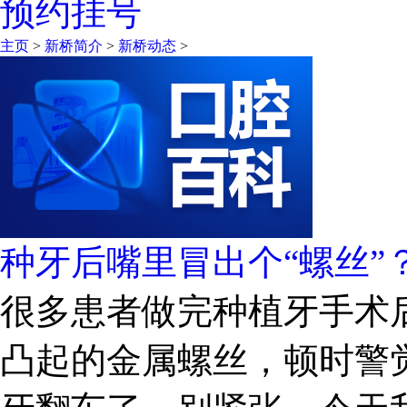
预约挂号
主页
>
新桥简介
>
新桥动态
>
种牙后嘴里冒出个“螺丝”
很多患者做完种植牙手术
凸起的金属螺丝，顿时警