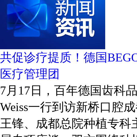
共促诊疗提质！德国BEG
医疗管理团
7月17日，百年德国齿科品牌B
Weiss一行到访新桥口
王锋、成都总院种植专科